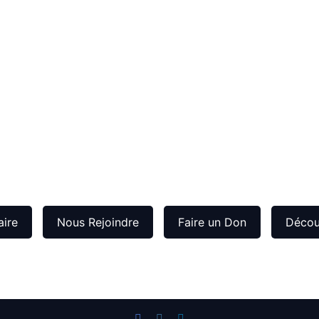
aire
Nous Rejoindre
Faire un Don
Découv